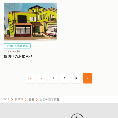
定休日＆臨時休業
2023.05.18
貸切りのお知らせ
|＜
＜
1
2
3
4
TOP
岡崎市
善雅
お店の新着情報