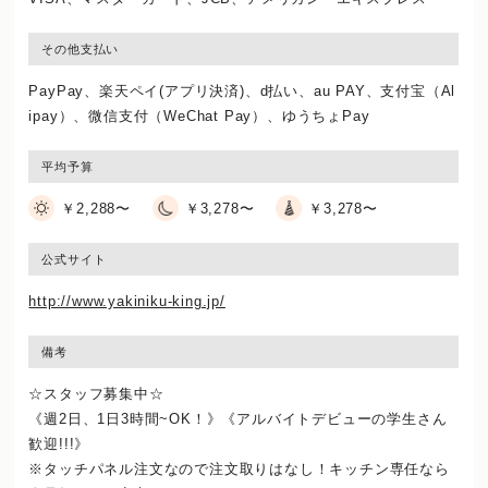
その他支払い
PayPay、楽天ペイ(アプリ決済)、d払い、au PAY、支付宝（Al
ipay）、微信支付（WeChat Pay）、ゆうちょPay
平均予算
￥2,288〜
￥3,278〜
￥3,278〜
公式サイト
http://www.yakiniku-king.jp/
備考
☆スタッフ募集中☆
《週2日、1日3時間~OK！》《アルバイトデビューの学生さん
歓迎!!!》
※タッチパネル注文なので注文取りはなし！キッチン専任なら