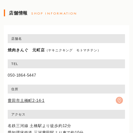
店舗情報
SHOP INFORMATION
店舗名
焼肉きんぐ 元町店
（ヤキニクキング モトマチテン）
TEL
050-1864-5447
住所
豊田市土橋町2-14-1
アクセス
名鉄三河線 土橋駅より徒歩約12分
愛知環状鉄道 三河豊田駅より車で約10分