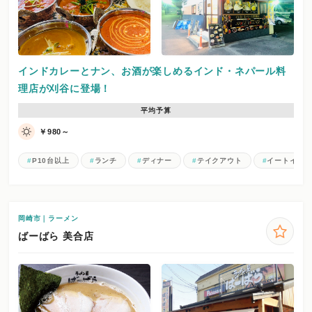
インドカレーとナン、お酒が楽しめるインド・ネパール料
理店が刈谷に登場！
平均予算
￥980～
P10台以上
ランチ
ディナー
テイクアウト
イートイン
岡崎市｜ラーメン
ばーばら 美合店