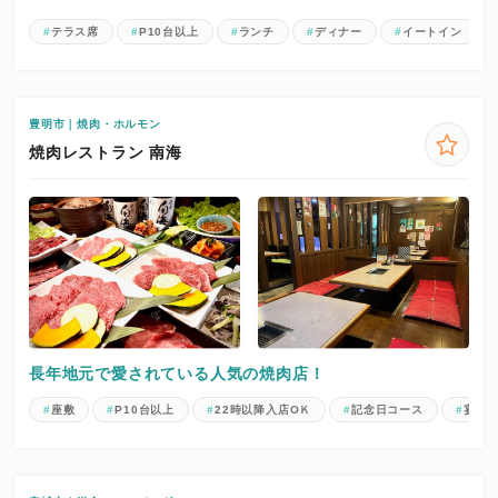
テラス席
P10台以上
ランチ
ディナー
イートイン
豊明市｜焼肉・ホルモン
焼肉レストラン 南海
長年地元で愛されている人気の焼肉店！
座敷
P10台以上
22時以降入店OＫ
記念日コース
宴会