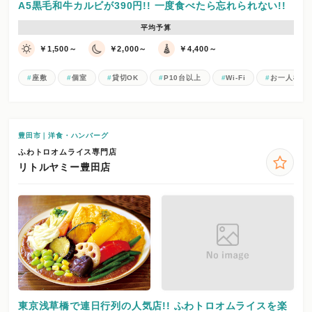
A5黒毛和牛カルビが390円!! 一度食べたら忘れられない!!
平均予算
￥1,500～
￥2,000～
￥4,400～
座敷
個室
貸切OK
P10台以上
Wi-Fi
お一人様歓
豊田市｜洋食・ハンバーグ
ふわトロオムライス専門店
リトルヤミー豊田店
東京浅草橋で連日行列の人気店!! ふわトロオムライスを楽