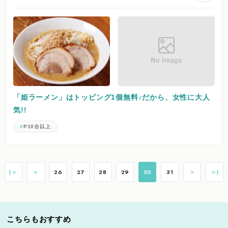
「姫ラーメン」はトッピング1個無料♪だから、女性に大人
気!!
P10台以上
|＜
＜
26
27
28
29
30
31
＞
＞|
こちらもおすすめ