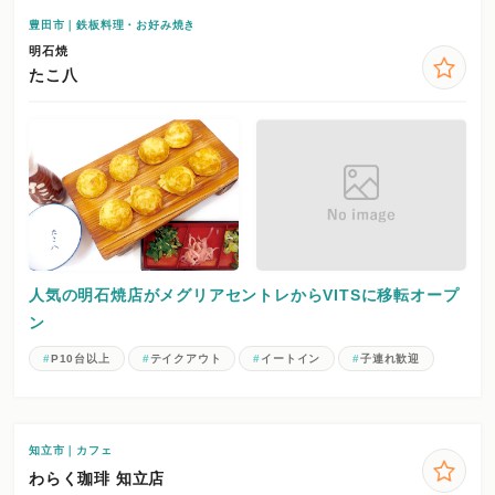
豊田市｜鉄板料理・お好み焼き
明石焼
たこ八
人気の明石焼店がメグリアセントレからVITSに移転オープ
ン
P10台以上
テイクアウト
イートイン
子連れ歓迎
知立市｜カフェ
わらく珈琲 知立店