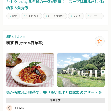
ヤミツキになる至極の一杯が話題！！スープは和風だし×動
物系＆魚介系
座敷
P10台以上
お一人様歓迎
ランチ
ディナー
豊田市｜カフェ
喫茶 櫟(ホテル百年草)
街から離れた喫茶で、香り高い珈琲と自家製のデザートを
平均予算
￥1,540～