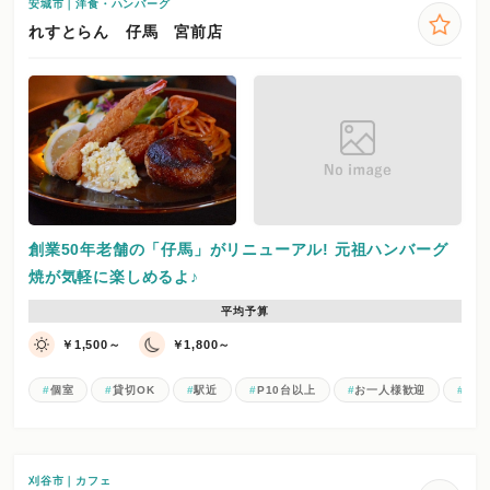
安城市｜洋食・ハンバーグ
れすとらん 仔馬 宮前店
創業50年老舗の「仔馬」がリニューアル! 元祖ハンバーグ
焼が気軽に楽しめるよ♪
平均予算
￥1,500～
￥1,800～
個室
貸切OK
駅近
P10台以上
お一人様歓迎
女子
刈谷市｜カフェ