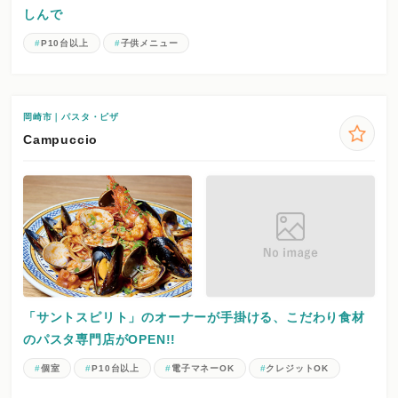
しんで
P10台以上
子供メニュー
岡崎市｜パスタ・ピザ
Campuccio
「サントスピリト」のオーナーが手掛ける、こだわり食材
のパスタ専門店がOPEN!!
個室
P10台以上
電子マネーOK
クレジットOK