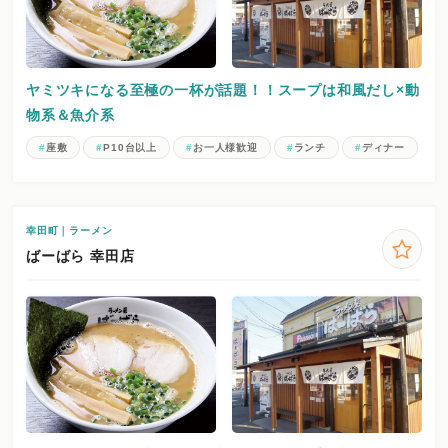
ヤミツキになる至極の一杯が話題！！スープは和風だし×動
物系＆魚介系
座敷
P10台以上
お一人様歓迎
ランチ
ディナー
幸田町｜ラーメン
ばーばら 幸田店