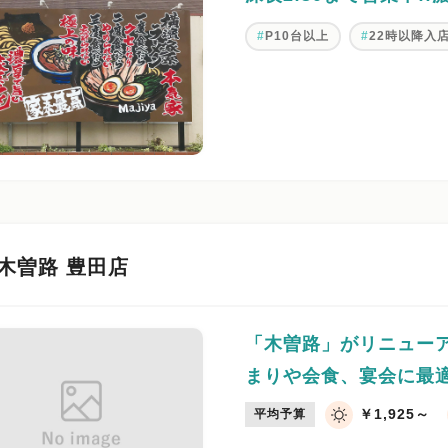
P10台以上
22時以降入
木曽路 豊田店
「木曽路」がリニュー
まりや会食、宴会に最
￥1,925～
平均予算