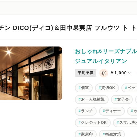
ン DICO(ディコ)＆田中果実店 フルウツ ト 
おしゃれ&リーズナブル
ジュアルイタリアン
￥1,000～
平均予算
個室
貸切OK
ペッ
お一人様歓迎
女子会
ランチ
ディナー
クレジットOK
スマホ決
家康印
衛生対策