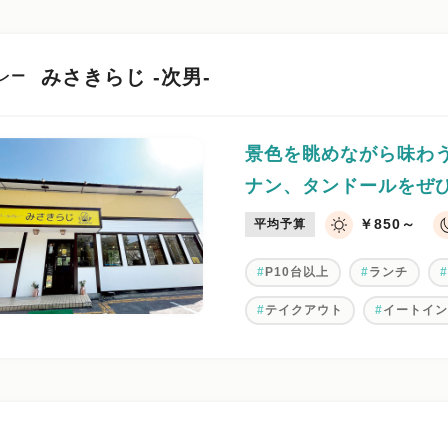
みさきらじ -次男-
レー
景色を眺めながら味わ
ナン、タンドールをぜ
￥850～
平均予算
P10台以上
ランチ
テイクアウト
イートイ