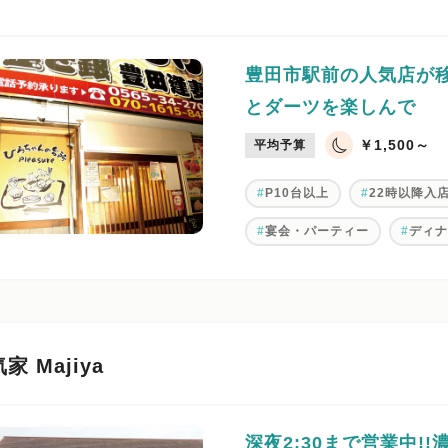
豊田市駅前の人気店が
とダーツを楽しんで
￥1,500～
平均予算
P10台以上
22時以降入
宴会・パーティー
ディ
家 Majiya
深夜2:30まで営業中