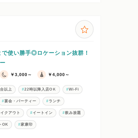
まで使い勝手◎ロケーション抜群！
ー
￥3,000～
￥4,000～
0台以上
22時以降入店OＫ
Wi-Fi
宴会・パーティー
ランチ
テイクアウト
イートイン
飲み放題
トOK
家康印