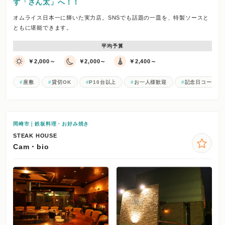
ず「さん太」へ！！
オムライス日本一に輝いた実力店。SNSでも話題の一皿を、特製ソースと
ともに堪能できます。
平均予算
￥2,000～
￥2,000～
￥2,400～
座敷
貸切OK
P10台以上
お一人様歓迎
記念日コース
岡崎市｜鉄板料理・お好み焼き
STEAK HOUSE
Cam・bio