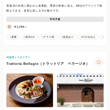
香嵐渓の自然に囲まれた食事処。季節の和食に加え、BBQやアウトドア体
験もできる、多彩な楽しみ方が魅力です。
平均予算
￥1,750～
座敷
貸切OK
テラス席
送迎あり
P10台以上
お一
刈谷市｜イタリアン
Trattoria Bellagio（トラットリア ベラージオ）