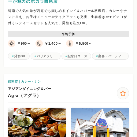
ーが魅力のポカラ西尾店
碧南で人気の味が西尾でも楽しめるインド＆ネパール料理店。カレーやナ
ンに加え、お子様メニューやテイクアウトも充実。生春巻きやエビマヨが
付くレディースセットも人気で、男性も注文OK。
平均予算
￥900～
￥1,400～
￥5,500～
貸切OK
バリアフリー
記念日コース
宴会・パーティー
碧南市｜カレー・ナン
アジアンダイニング＆バー
Agra（アグラ）