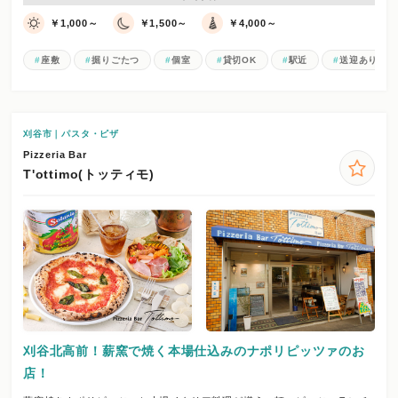
￥1,000～
￥1,500～
￥4,000～
座敷
掘りごたつ
個室
貸切OK
駅近
送迎あり
刈谷市｜パスタ・ピザ
Pizzeria Bar
T'ottimo(トッティモ)
刈谷北高前！薪窯で焼く本場仕込みのナポリピッツァのお
店！