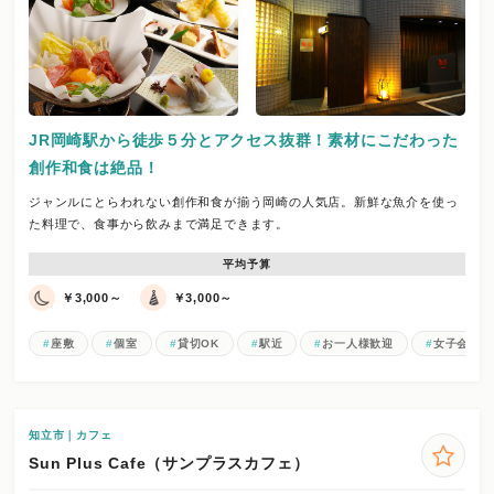
JR岡崎駅から徒歩５分とアクセス抜群！素材にこだわった
創作和食は絶品！
ジャンルにとらわれない創作和食が揃う岡崎の人気店。新鮮な魚介を使っ
た料理で、食事から飲みまで満足できます。
平均予算
￥3,000～
￥3,000～
座敷
個室
貸切OK
駅近
お一人様歓迎
女子会
知立市｜カフェ
Sun Plus Cafe（サンプラスカフェ）