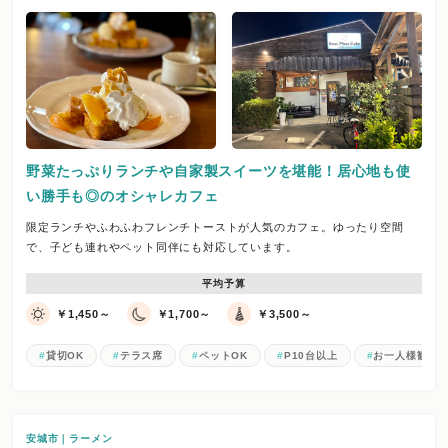
野菜たっぷりランチや自家製スイーツを堪能！居心地も使
い勝手も◎のオシャレカフェ
限定ランチやふわふわフレンチトーストが人気のカフェ。ゆったり空間
で、子ども連れやペット同伴にも対応しています。
平均予算
￥1,450～
￥1,700～
￥3,500～
貸切OK
テラス席
ペットOK
P10台以上
お一人様歓迎
安城市｜ラーメン