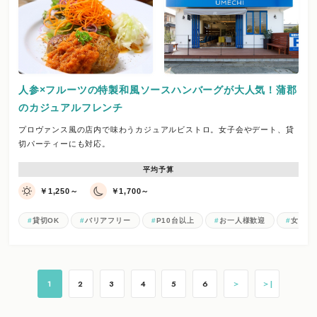
人参×フルーツの特製和風ソースハンバーグが大人気！蒲郡
のカジュアルフレンチ
プロヴァンス風の店内で味わうカジュアルビストロ。女子会やデート、貸
切パーティーにも対応。
平均予算
￥1,250～
￥1,700～
貸切OK
バリアフリー
P10台以上
お一人様歓迎
女子会
1
2
3
4
5
6
＞
＞|