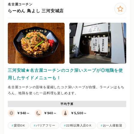
名古屋コーチン
らーめん 鳥よし 三河安城店
三河安城★名古屋コーチンのコク深いスープが◎地鶏を使
用したサイドメニューも！
名古屋コーチンの旨味を凝縮したコク深いスープが自慢。ラーメンはもち
ろん、地鶏を使った一品料理も楽しめます。
平均予算
￥940～
￥940～
￥5,500～
貸切OK
バリアフリー
22時以降入店OＫ
お一人様歓迎