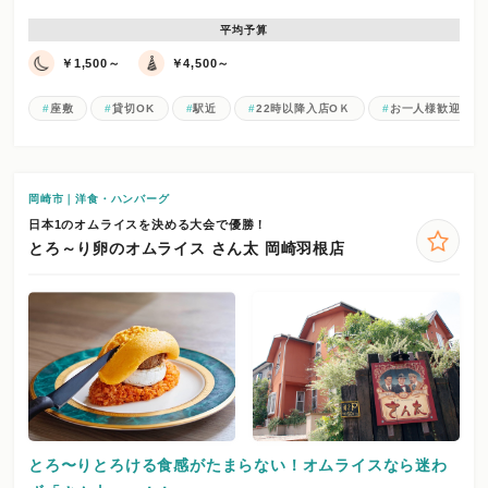
平均予算
￥1,500～
￥4,500～
座敷
貸切OK
駅近
22時以降入店OＫ
お一人様歓迎
岡崎市｜洋食・ハンバーグ
日本1のオムライスを決める大会で優勝！
とろ～り卵のオムライス さん太 岡崎羽根店
とろ〜りとろける食感がたまらない！オムライスなら迷わ