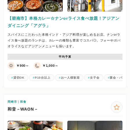
【碧南市】本格カレー☆ナンorライス食べ放題！アジアン
ダイニング「アグラ」
スパイスにこだわった本格インド・アジア料理が楽しめるお店。ナンorラ
イス食べ放題のランチは、カレーの種類も豊富でコスパ◎。フォーやガパ
オライスなどアジアンメニューも揃います。
平均予算
￥900～
￥1,000～
貸切OK
P10台以上
お一人様歓迎
女子会
宴会・パーテ
岡崎市｜和食
和音－WAON－