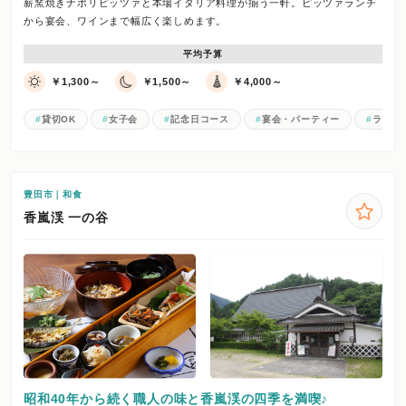
薪窯焼きナポリピッツァと本場イタリア料理が揃う一軒。ピッツァランチ
から宴会、ワインまで幅広く楽しめます。
平均予算
￥1,300～
￥1,500～
￥4,000～
貸切OK
女子会
記念日コース
宴会・パーティー
ランチ
豊田市｜和食
香嵐渓 一の谷
昭和40年から続く職人の味と香嵐渓の四季を満喫♪