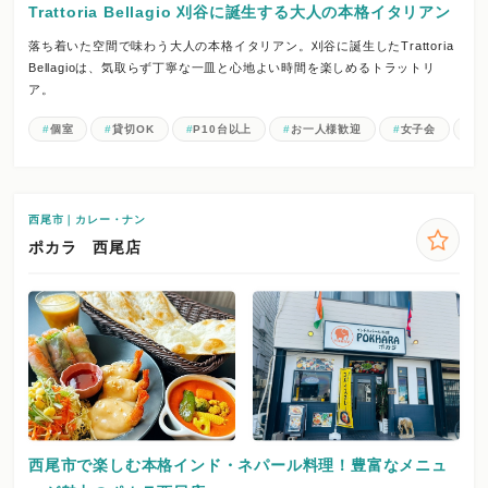
Trattoria Bellagio 刈谷に誕生する大人の本格イタリアン
落ち着いた空間で味わう大人の本格イタリアン。刈谷に誕生したTrattoria
Bellagioは、気取らず丁寧な一皿と心地よい時間を楽しめるトラットリ
ア。
個室
貸切OK
P10台以上
お一人様歓迎
女子会
記
西尾市｜カレー・ナン
ポカラ 西尾店
西尾市で楽しむ本格インド・ネパール料理！豊富なメニュ