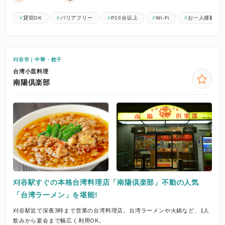
貸切OK
バリアフリー
P10台以上
Wi-Fi
お一人様歓迎
刈谷市｜中華・餃子
台湾小皿料理
南陽倶楽部
刈谷駅すぐの本格台湾料理店「南陽倶楽部」不動の人気
「台湾ラーメン」を堪能!
刈谷駅近で深夜3時まで営業の台湾料理店。台湾ラーメンや火鍋など、1人
飲みから宴会まで幅広く利用OK。