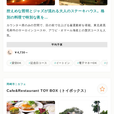
控えめな照明とジャズが流れる大人のステーキハウス。格
別の料理で特別な夜を…
カウンター席のみの空間で、目の前で仕上げる厳選素材を堪能。東北産黒
毛和牛のサーロインコースや、アワビ・オマール海老との贅沢コースも人
気。
平均予算
￥4,730～
貸切OK
記念日コース
イートイン
電子マネーOK
クレジ
岡崎市｜カフェ
Cafe&Restaurant TOY BOX（トイボックス）