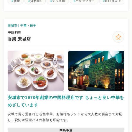
個室
貸切OK
テラス席
バリアフリー
P10台以上
安城市｜中華・餃子
中国料理
香楽 安城店
安城市で1970年創業の中国料理店です ちょっと良い中華を
めざしています
安城で長く愛される老舗中華。お値打ちランチから大人数の宴会まで対応
し、貸切や送迎バスの相談も可能です。
平均予算