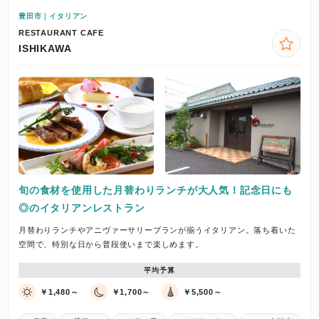
豊田市｜イタリアン
RESTAURANT CAFE
ISHIKAWA
旬の食材を使用した月替わりランチが大人気！記念日にも
◎のイタリアンレストラン
月替わりランチやアニヴァーサリープランが揃うイタリアン。落ち着いた
空間で、特別な日から普段使いまで楽しめます。
平均予算
￥1,480～
￥1,700～
￥5,500～