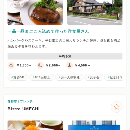
一品一品まごころ込めて作った洋食屋さん
ハンバーグやステーキ、平日限定の日替わりランチが好評。昼も夜も満足
感ある洋食を味わえます。
平均予算
￥1,300～
￥2,000～
￥4,500～
貸切OK
P10台以上
お一人様歓迎
女子会
記念日コース
蒲郡市｜フレンチ
Bistro UMECHI