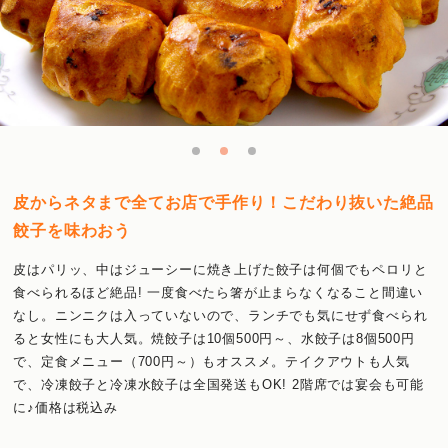
皮からネタまで全てお店で手作り！こだわり抜いた絶品
餃子を味わおう
皮はパリッ、中はジューシーに焼き上げた餃子は何個でもペロリと
食べられるほど絶品! 一度食べたら箸が止まらなくなること間違い
なし。ニンニクは入っていないので、ランチでも気にせず食べられ
ると女性にも大人気。焼餃子は10個500円～、水餃子は8個500円
で、定食メニュー（700円～）もオススメ。テイクアウトも人気
で、冷凍餃子と冷凍水餃子は全国発送もOK! 2階席では宴会も可能
に♪価格は税込み