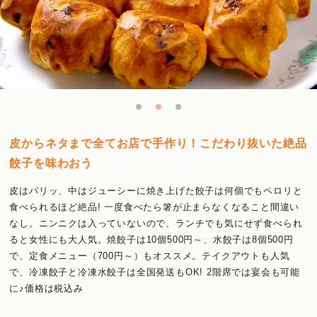
皮からネタまで全てお店で手作り！こだわり抜いた絶品
餃子を味わおう
皮はパリッ、中はジューシーに焼き上げた餃子は何個でもペロリと
食べられるほど絶品! 一度食べたら箸が止まらなくなること間違い
なし。ニンニクは入っていないので、ランチでも気にせず食べられ
ると女性にも大人気。焼餃子は10個500円～、水餃子は8個500円
で、定食メニュー（700円～）もオススメ。テイクアウトも人気
で、冷凍餃子と冷凍水餃子は全国発送もOK! 2階席では宴会も可能
に♪価格は税込み